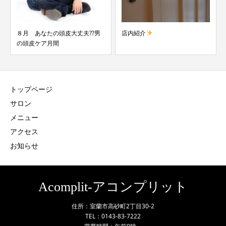
頭皮大丈夫??男
店内紹介
新商品 ALPSION入荷
トップページ
サロン
メニュー
アクセス
お知らせ
Acomplit-アコンプリット
住所：室蘭市高砂町2丁目30-2
TEL：0143-83-7222